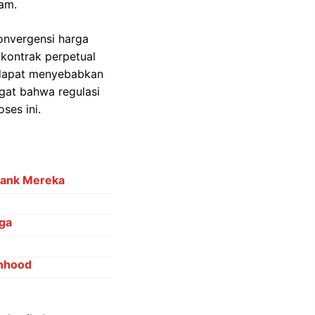
am.
onvergensi harga
 kontrak perpetual
i dapat menyebabkan
gat bahwa regulasi
ses ini.
Bank Mereka
nga
inhood