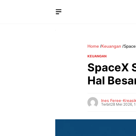
Langsung
ke
isi
Home
/
Keuangan
/
SpaceX
KEUANGAN
SpaceX S
Hal Besar
Ines Feree
-
Kreasik
Terbit
28 Mei 2026, 