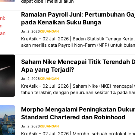
dapat dibeli melalui akun
Ramalan Payroll Juni: Pertumbuhan G
pada Kenaikan Suku Bunga
Jul. 2, 2026
KEUANGAN
KreAsik – 02 Juli 2026 | Badan Statistik Tenaga Kerja
akan merilis data Payroll Non-Farm (NFP) untuk bulan
Saham Nike Mencapai Titik Terendah 
Apa yang Terjadi?
Jul. 2, 2026
KEUANGAN
KreAsik – 02 Juli 2026 | Saham Nike (NKE) mencapai t
tahun terakhir, dengan penurunan sekitar 1% pada ha
Morpho Mengalami Peningkatan Dukun
Standard Chartered dan Robinhood
Jul. 2, 2026
KEUANGAN
KreAsik – 02 Juli 2026 | Morpho, sebuah protokol len