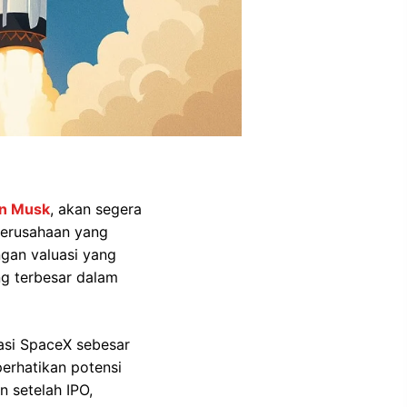
on Musk
, akan segera
perusahaan yang
ngan valuasi yang
ng terbesar dalam
uasi SpaceX sebesar
perhatikan potensi
n setelah IPO,