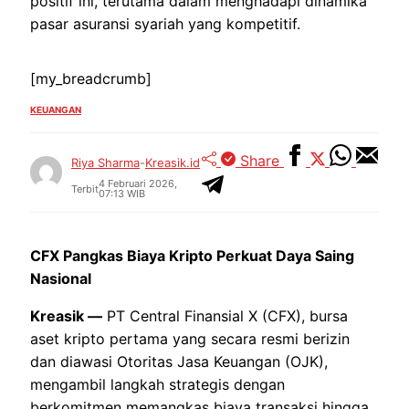
positif ini, terutama dalam menghadapi dinamika
pasar asuransi syariah yang kompetitif.
[my_breadcrumb]
KEUANGAN
Share
Riya Sharma
-
Kreasik.id
4 Februari 2026,
Terbit
07:13 WIB
CFX Pangkas Biaya Kripto Perkuat Daya Saing
Nasional
Kreasik —
PT Central Finansial X (CFX), bursa
aset kripto pertama yang secara resmi berizin
dan diawasi Otoritas Jasa Keuangan (OJK),
mengambil langkah strategis dengan
berkomitmen memangkas biaya transaksi hingga