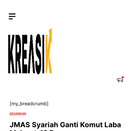
Skip
to
content
[my_breadcrumb]
KEUANGAN
JMAS Syariah Ganti Komut Laba