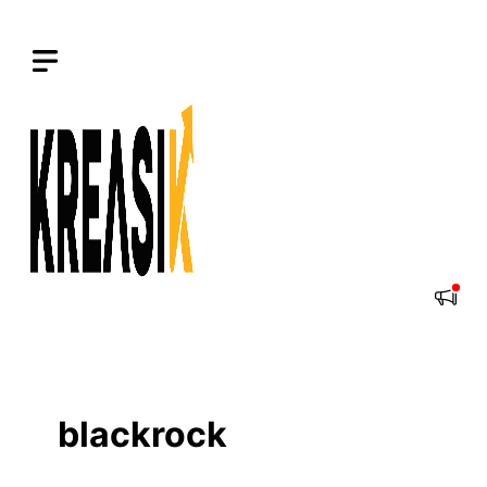
Langsung
ke
isi
blackrock