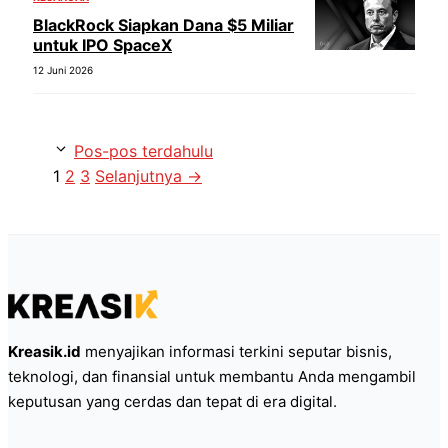
BlackRock Siapkan Dana $5 Miliar
untuk IPO SpaceX
12 Juni 2026
Pos-pos terdahulu
Halaman
Halaman
Halaman
1
2
3
Selanjutnya
→
Kreasik.id
menyajikan informasi terkini seputar bisnis,
teknologi, dan finansial untuk membantu Anda mengambil
keputusan yang cerdas dan tepat di era digital.