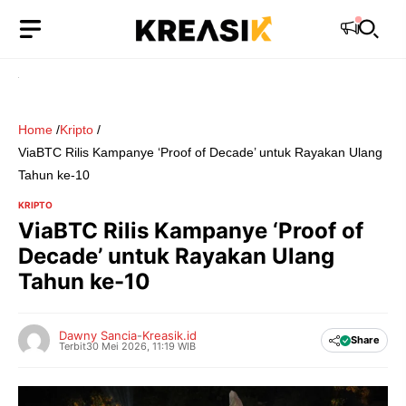
Langsung
ke
isi
Home
/
Kripto
/
ViaBTC Rilis Kampanye ‘Proof of Decade’ untuk Rayakan Ulang
Tahun ke-10
KRIPTO
ViaBTC Rilis Kampanye ‘Proof of
Decade’ untuk Rayakan Ulang
Tahun ke-10
Dawny Sancia
-
Kreasik.id
Share
Terbit
30 Mei 2026, 11:19 WIB