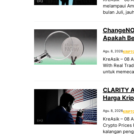
melampaui Ame
bulan Juli, jau
ChangeNOW
Apakah Be
Agu. 8, 2026
KRIPT
KreAsik – 08 
With Real Tra
untuk memeca
CLARITY Ac
Harga Krip
Agu. 8, 2026
KRIPT
KreAsik – 08 A
Crypto Prices 
kalangan pen