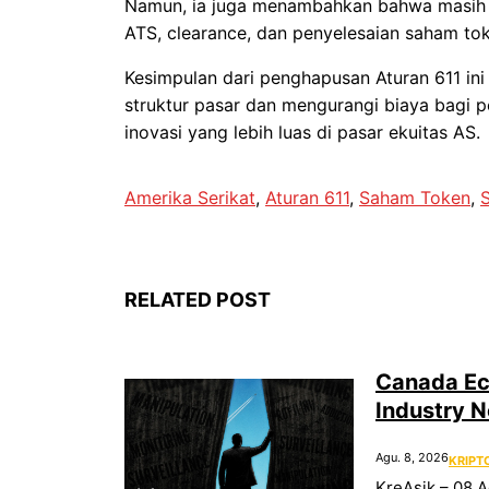
Namun, ia juga menambahkan bahwa masih a
ATS, clearance, dan penyelesaian saham to
Kesimpulan dari penghapusan Aturan 611 i
struktur pasar dan mengurangi biaya bagi 
inovasi yang lebih luas di pasar ekuitas AS.
Amerika Serikat
, 
Aturan 611
, 
Saham Token
, 
RELATED POST
Canada Eco
Industry N
Agu. 8, 2026
KRIPT
KreAsik – 08 A