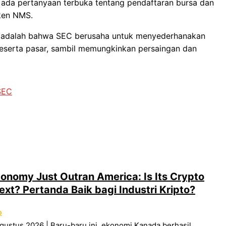
da pertanyaan terbuka tentang pendaftaran bursa dan
ken NMS.
ni adalah bahwa SEC berusaha untuk menyederhanakan
peserta pasar, sambil memungkinkan persaingan dan
SEC
nomy Just Outran America: Is Its Crypto
ext? Pertanda Baik bagi Industri Kripto?
O
gustus 2026 | Baru-baru ini, ekonomi Kanada berhasil