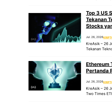
Top 3 US S
Tekanan Te
Stocks ya
Jul. 26, 2026
KRIPT
KreAsik – 26 J
Tekanan Teknol
Ethereum T
Pertanda 
Jul. 26, 2026
KRIPT
KreAsik – 26 J
Two Times ETH 