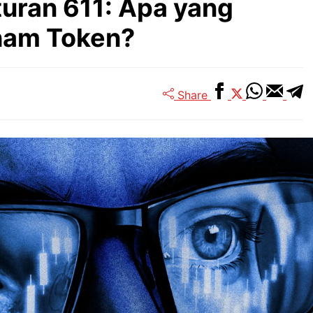
ran 611: Apa yang
ham Token?
Share