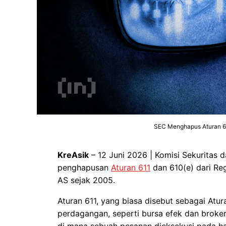
SEC Menghapus Aturan 6
KreAsik
– 12 Juni 2026 | Komisi Sekuritas 
penghapusan
Aturan 611
dan 610(e) dari Re
AS sejak 2005.
Aturan 611, yang biasa disebut sebagai At
perdagangan, seperti bursa efek dan broker
di mana sebuah pesanan dieksekusi pada har