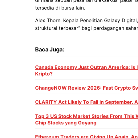
tersedia di bursa lain.
Alex Thorn, Kepala Penelitian Galaxy Digita
struktural terbesar” bagi perdagangan saham
Baca Juga:
Canada Economy Just Outran America: Is It
Kripto?
ChangeNOW Review 2026: Fast Crypto Sw
CLARITY Act Likely To Fail in September. 
Top 3 US Stock Market Stories From This 
Chip Stocks yang Goyang
Ethereum Traders are Giving Up Again, Ap