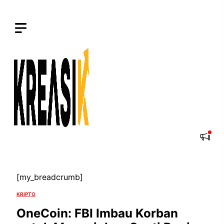
Langsung
ke
isi
[my_breadcrumb]
KRIPTO
OneCoin: FBI Imbau Korban