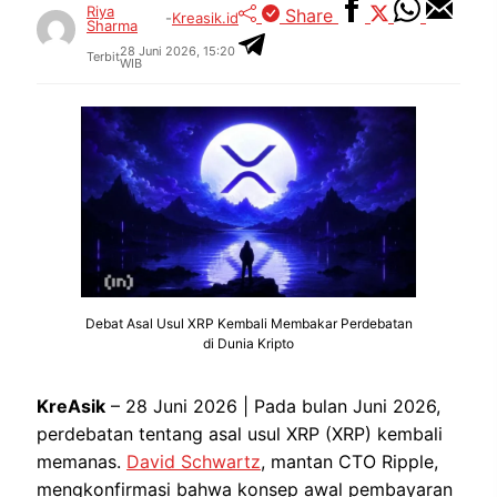
Riya
Share
-
Kreasik.id
Sharma
28 Juni 2026, 15:20
Terbit
WIB
Debat Asal Usul XRP Kembali Membakar Perdebatan
di Dunia Kripto
KreAsik
– 28 Juni 2026 | Pada bulan Juni 2026,
perdebatan tentang asal usul XRP (XRP) kembali
memanas.
David Schwartz
, mantan CTO Ripple,
mengkonfirmasi bahwa konsep awal pembayaran