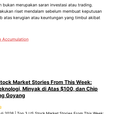
dan bukan merupakan saran investasi atau trading.
gi. Lakukan riset mendalam sebelum membuat keputusan
ab atas kerugian atau keuntungan yang timbul akibat
e Accumulation
tock Market Stories From This Week:
knologi, Minyak di Atas $100, dan Chip
ng Goyang
O
uli 2026 | Top 3 US Stock Market Stories From This Week: