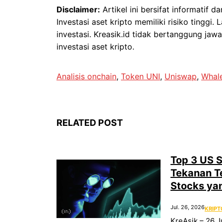
Disclaimer:
Artikel ini bersifat informatif 
Investasi aset kripto memiliki risiko ting
investasi. Kreasik.id tidak bertanggung jaw
investasi aset kripto.
Analisis onchain
, 
Token UNI
, 
Uniswap
, 
Whal
RELATED POST
Top 3 US S
Tekanan Te
Stocks ya
Jul. 26, 2026
KRIPT
KreAsik – 26 J