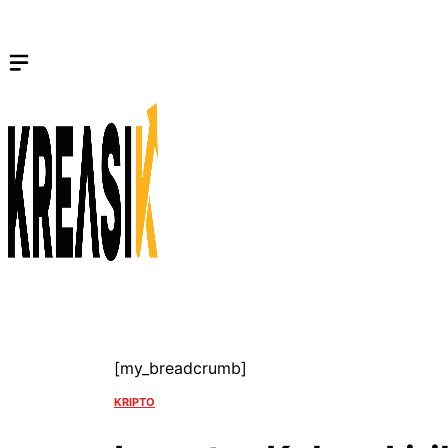
Langsung
ke
isi
[my_breadcrumb]
KRIPTO