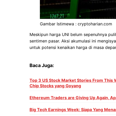
Gambar Istimewa : cryptoharian.com
Meskipun harga UNI belum sepenuhnya puli
sentimen pasar. Aksi akumulasi ini mengis
untuk potensi kenaikan harga di masa depa
Baca Juga:
Top 3 US Stock Market Stories From This 
Chip Stocks yang Goyang
Ethereum Traders are Giving Up Again, Ap
Big Tech Earnings Week: Siapa Yang Mena