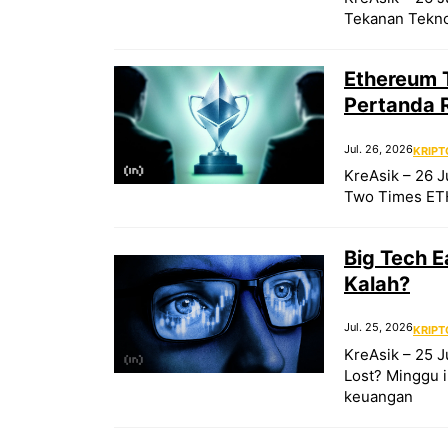
Tekanan Teknol
Ethereum T
Pertanda 
Jul. 26, 2026
KRIPT
KreAsik – 26 J
Two Times ETH 
Big Tech 
Kalah?
Jul. 25, 2026
KRIPT
KreAsik – 25 J
Lost? Minggu i
keuangan