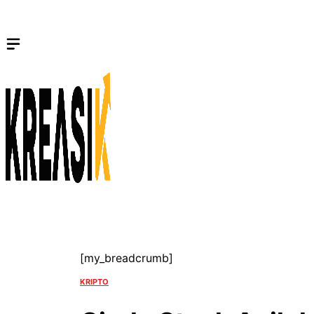
Langsung
ke
isi
[my_breadcrumb]
KRIPTO