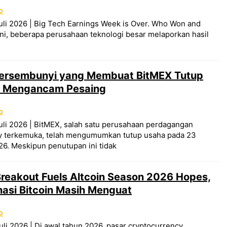
O
uli 2026 | Big Tech Earnings Week is Over. Who Won and
ni, beberapa perusahaan teknologi besar melaporkan hasil
Tersembunyi yang Membuat BitMEX Tutup
n Mengancam Pesaing
O
uli 2026 | BitMEX, salah satu perusahaan perdagangan
y terkemuka, telah mengumumkan tutup usaha pada 23
6. Meskipun penutupan ini tidak
reakout Fuels Altcoin Season 2026 Hopes,
asi Bitcoin Masih Menguat
O
uli 2026 | Di awal tahun 2026, pasar cryptocurrency