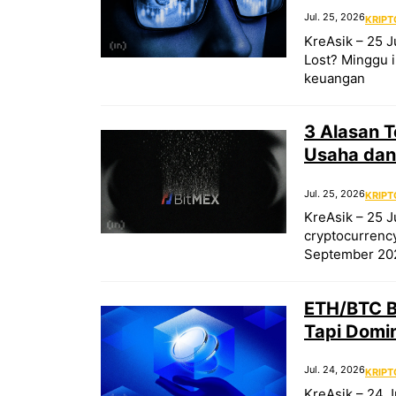
Jul. 25, 2026
KRIPT
KreAsik – 25 J
Lost? Minggu i
keuangan
3 Alasan 
Usaha da
Jul. 25, 2026
KRIPT
KreAsik – 25 J
cryptocurrenc
September 202
ETH/BTC B
Tapi Domin
Jul. 24, 2026
KRIPT
KreAsik – 24 J