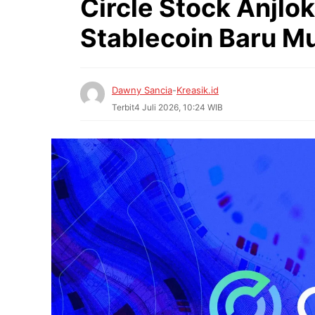
Circle Stock Anjlok
Stablecoin Baru M
Dawny Sancia
-
Kreasik.id
Terbit
4 Juli 2026, 10:24 WIB