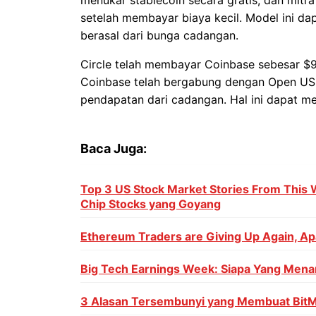
setelah membayar biaya kecil. Model ini d
berasal dari bunga cadangan.
Circle telah membayar Coinbase sebesar $9
Coinbase telah bergabung dengan Open U
pendapatan dari cadangan. Hal ini dapat meni
Baca Juga:
Top 3 US Stock Market Stories From This 
Chip Stocks yang Goyang
Ethereum Traders are Giving Up Again, Ap
Big Tech Earnings Week: Siapa Yang Mena
3 Alasan Tersembunyi yang Membuat Bit