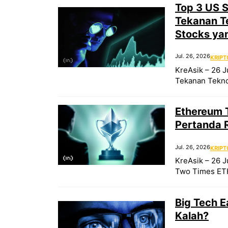
Top 3 US S
Tekanan Te
Stocks ya
Jul. 26, 2026
KRIPT
KreAsik – 26 J
Tekanan Teknol
Ethereum T
Pertanda 
Jul. 26, 2026
KRIPT
KreAsik – 26 J
Two Times ETH 
Big Tech 
Kalah?