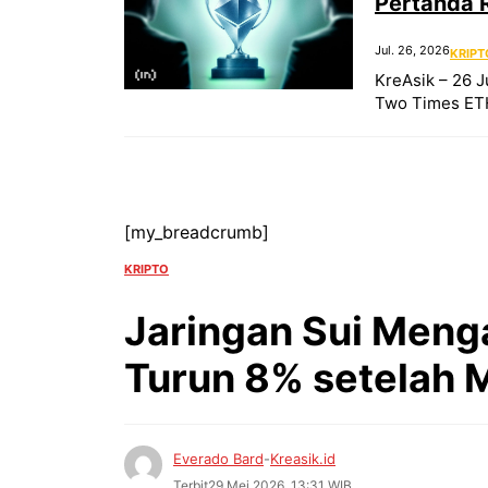
Pertanda 
Jul. 26, 2026
KRIPT
KreAsik – 26 J
Two Times ETH 
[my_breadcrumb]
KRIPTO
Jaringan Sui Meng
Turun 8% setelah 
Everado Bard
-
Kreasik.id
Terbit
29 Mei 2026, 13:31 WIB