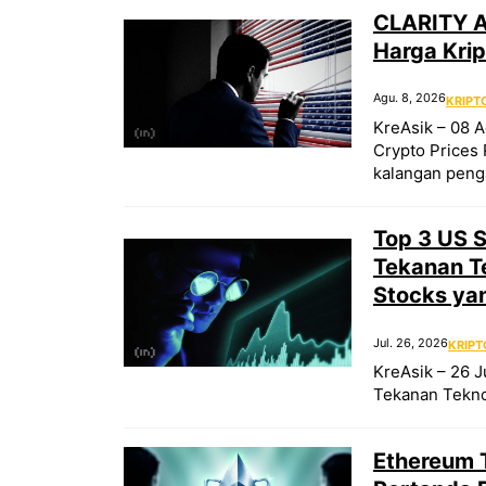
CLARITY Ac
Harga Krip
Agu. 8, 2026
KRIPT
KreAsik – 08 A
Crypto Prices 
kalangan pen
Top 3 US S
Tekanan Te
Stocks ya
Jul. 26, 2026
KRIPT
KreAsik – 26 J
Tekanan Teknol
Ethereum T