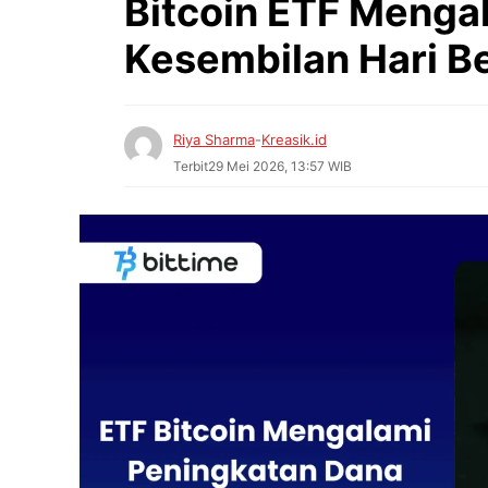
Bitcoin ETF Menga
Kesembilan Hari Be
Riya Sharma
-
Kreasik.id
Terbit
29 Mei 2026, 13:57 WIB