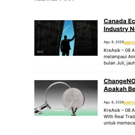
Canada Eco
Industry N
Agu. 8, 2026
KRIPT
KreAsik – 08 A
melampaui Ame
bulan Juli, jau
ChangeNOW
Apakah Be
Agu. 8, 2026
KRIPT
KreAsik – 08 
With Real Tra
untuk memeca