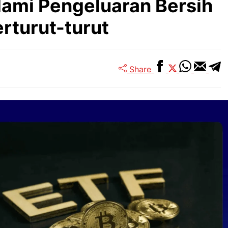
lami Pengeluaran Bersih
rturut-turut
Share