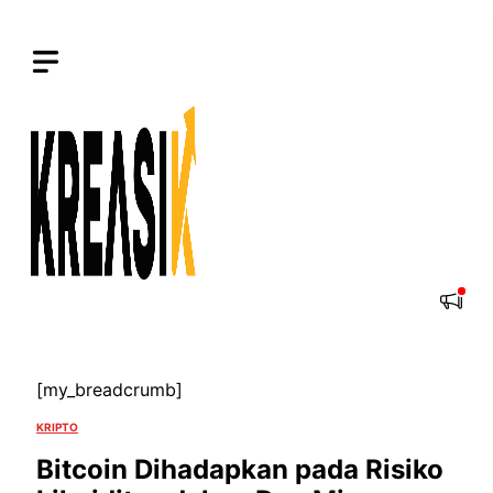
Langsung
ke
isi
[my_breadcrumb]
KRIPTO
Bitcoin Dihadapkan pada Risiko