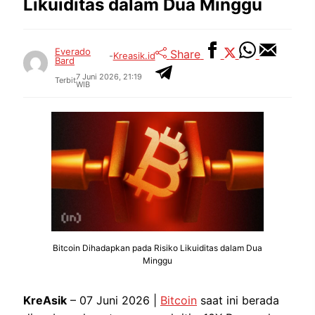
Likuiditas dalam Dua Minggu
Everado
Share
-
Kreasik.id
Bard
7 Juni 2026, 21:19
Terbit
WIB
Bitcoin Dihadapkan pada Risiko Likuiditas dalam Dua
Minggu
KreAsik
– 07 Juni 2026 |
Bitcoin
saat ini berada