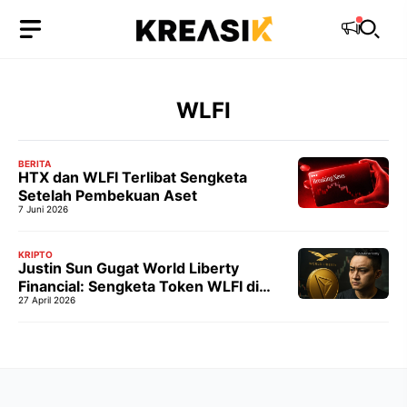
Langsung
ke
isi
WLFI
BERITA
HTX dan WLFI Terlibat Sengketa
Setelah Pembekuan Aset
7 Juni 2026
KRIPTO
Justin Sun Gugat World Liberty
Financial: Sengketa Token WLFI di
27 April 2026
Pengadilan AS