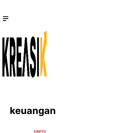
Langsung
ke
isi
keuangan
KRIPTO