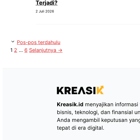
Terjadi?
2 Juli 2026
Pos-pos terdahulu
Halaman
Halaman
Halaman
1
2
…
6
Selanjutnya
→
Kreasik.id
menyajikan informasi t
bisnis, teknologi, dan finansial
Anda mengambil keputusan yang
tepat di era digital.