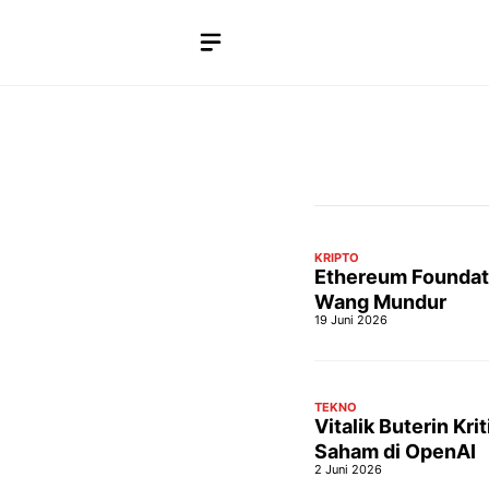
Langsung
ke
isi
KRIPTO
Ethereum Foundati
Wang Mundur
19 Juni 2026
TEKNO
Vitalik Buterin Kr
Saham di OpenAI
2 Juni 2026