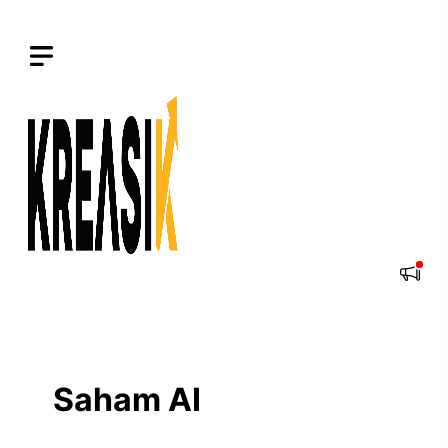
Langsung
ke
isi
Saham AI