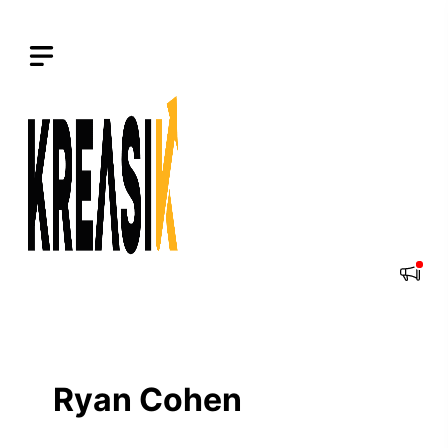
Langsung
ke
isi
Ryan Cohen